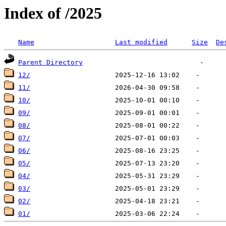
Index of /2025
Name
Last modified
Size
De
Parent Directory
12/
11/
10/
09/
08/
07/
06/
05/
04/
03/
02/
01/