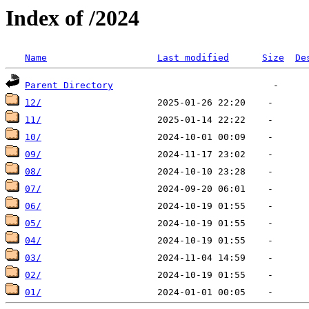
Index of /2024
Name
Last modified
Size
De
Parent Directory
12/
11/
10/
09/
08/
07/
06/
05/
04/
03/
02/
01/